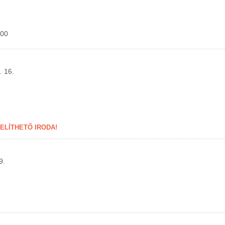
:00
. 16.
LÍTHETŐ IRODA!
9.