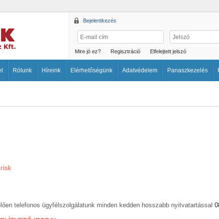
Bejelentkezés
Mire jó ez?
Regisztráció
Elfelejtett jelszó
et
Rólunk
Híreink
Elérhetőségünk
Adatvédelem
Panaszkezelés
risk
elően telefonos ügyfélszolgálatunk minden kedden hosszabb nyitvatartással
0