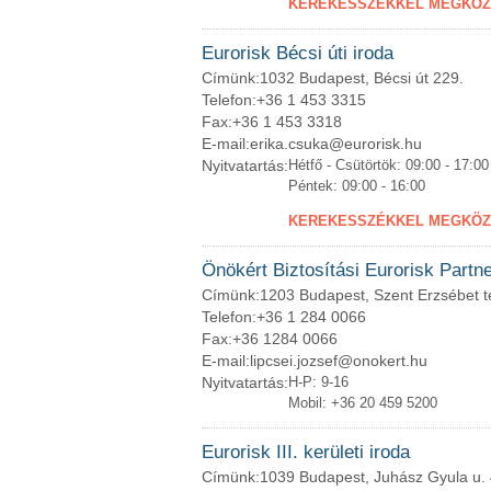
KEREKESSZÉKKEL MEGKÖZE
Eurorisk Bécsi úti iroda
Címünk:
1032 Budapest, Bécsi út 229.
Telefon:
+36 1 453 3315
Fax:
+36 1 453 3318
E-mail:
erika.csuka@eurorisk.hu
Nyitvatartás:
Hétfő - Csütörtök: 09:00 - 17:00
Péntek: 09:00 - 16:00
KEREKESSZÉKKEL MEGKÖZE
Önökért Biztosítási Eurorisk Partne
Címünk:
1203 Budapest, Szent Erzsébet té
Telefon:
+36 1 284 0066
Fax:
+36 1284 0066
E-mail:
lipcsei.jozsef@onokert.hu
Nyitvatartás:
H-P: 9-16
Mobil: +36 20 459 5200
Eurorisk III. kerületi iroda
Címünk:
1039 Budapest, Juhász Gyula u. 