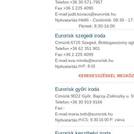
Telefon:
+36 30 571-7957
Fax:
+36 1 225 4090
E-mail:
judit.kovacs@eurorisk.hu
Nyitvatartás:
Hétfő - Csütörtök: 08:30 - 17
Péntek: 8:30-16:00
Eurorisk szegedi iroda
Címünk:
6725 Szeged, Boldogasszony sgt
Telefon:
+36 62 351 901
Fax:
+36 1 225 4099
E-mail:
eva.minda@eurorisk.hu
Nyitvatartás:
H-P: 8-16
KEREKESSZÉKKEL MEGKÖZE
Eurorisk győri iroda
Címünk:
9022 Győr, Bajcsy-Zsilinszky u. 5
Telefon:
+36 30 919 9166
Fax:
-
E-mail:
maria.toth@eurorisk.hu
Nyitvatartás:
H-CS: 8:30-16:00 P: zárva
Eurorisk keszthelyi iroda