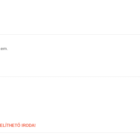
.em.
LÍTHETŐ IRODA!