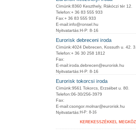
Címünk:
8360 Keszthely, Rákóczi tér 12.
Telefon:
+ 36 83 555 933
Fax:
+ 36 83 555 933
E-mail:
info@ronsel.hu
Nyitvatartás:
H-P: 8-16
Eurorisk debreceni iroda
Címünk:
4024 Debrecen, Kossuth u. 42. 3
Telefon:
+ 36 30 258 1812
Fax:
E-mail:
iroda.debrecen@eurorisk.hu
Nyitvatartás:
H-P: 8-16
Eurorisk tokorcsi iroda
Címünk:
9561 Tokorcs, Erzsébet u. 80.
Telefon:
06-30/256-3979
Fax:
E-mail:
csongor.molnar@eurorisk.hu
Nyitvatartás:
H-P: 8-16
KEREKESSZÉKKEL MEGKÖZE